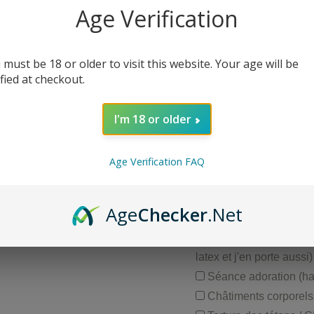
Age Verification
 must be 18 or older to visit this website. Your age will be
Mail*
ified at checkout.
I'm 18 or older
Quel est ton niveau ?*
Initié
Age Verification FAQ
Expérimenté
Hard
Age
Checker
.Net
Quels types de pratique
Session intense latex 
latex et j'en porte aussi)
Séance adoration (haut
Châtiments corporels (