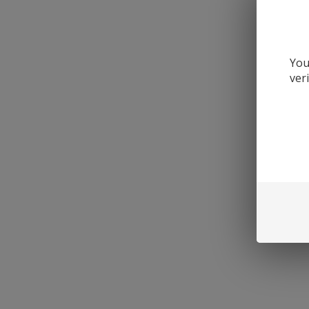
You
ver