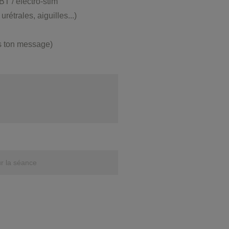
BT / électro-stim
rétrales, aiguilles...)
s ton message)