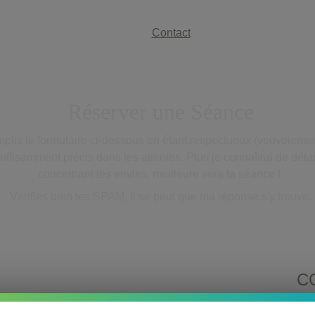
Home
A propos
Pratiques
Contact
Galerie
Gifts
Donjon
Réserver une 
Séance
plis le formulaire ci-dessous en étant respectueux (vouvoiement
uffisamment précis dans tes attentes. Plus je connaîtrai de détai
concernant tes envies, meilleure sera ta séance ! 
Vérifies bien tes SPAM, il se peut que ma réponse s'y trouve.
C
Nom*