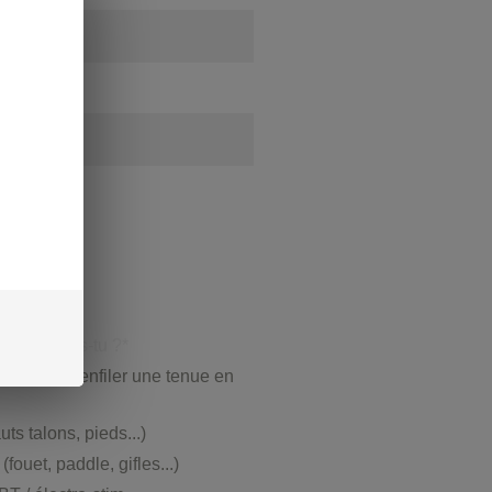
s souhaites-tu ?*
(je te fais enfiler une tenue en
s talons, pieds...)
fouet, paddle, gifles...)