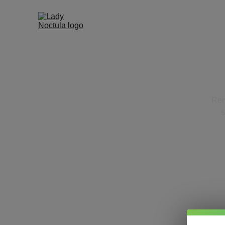
Rem
s