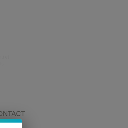
FR
) et 
ls 
ONTACT