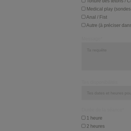
Torture des tétons / C
Medical play (sondes u
Anal / Fist
Autre (à préciser dan
Message*
Tes disponibilités
Durée de la séance*
1 heure
2 heures